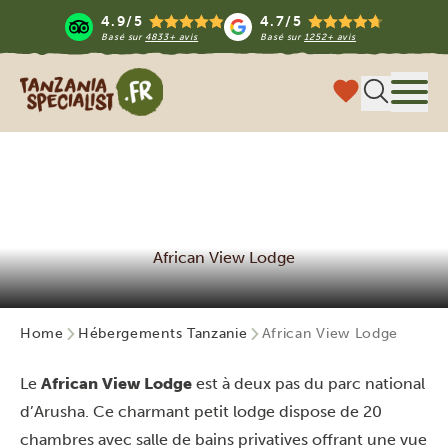
4.9/5
4.7/5
Basé sur
4833+ avis
Basé sur
1252+ avis
Tanzania Specialist
Menu
African View Lodge
Home
Hébergements Tanzanie
African View Lodge
Le
African View Lodge
est à deux pas du parc national
d’Arusha. Ce charmant petit lodge dispose de 20
chambres avec salle de bains privatives offrant une vue