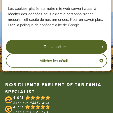
Les cookies placés sur notre site web servent aussi à
récolter des données nous aidant à personnaliser et
mesurer l’efficacité de nos annonces. Pour en savoir plus,
lisez la
politique de confidentialité de Google
.
Tout autoriser
Afficher les détails
Footer
NOS CLIENTS PARLENT DE TANZANIA
SPECIALIST
4.9/5
Basé sur
4833+ avis
4.7/5
Basé sur
1252+ avis