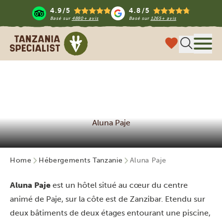
4.9/5
4.8/5
Basé sur
4880+ avis
Basé sur
1265+ avis
Tanzania Specialist
Menu
Aluna Paje
Home
Hébergements Tanzanie
Aluna Paje
Aluna Paje
est un hôtel situé au cœur du centre
animé de Paje, sur la côte est de Zanzibar. Etendu sur
deux bâtiments de deux étages entourant une piscine,