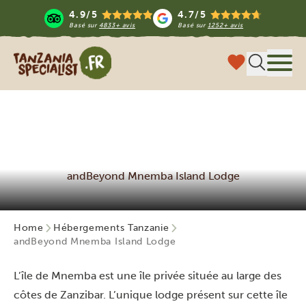
4.9/5
4.7/5
Basé sur
4833+ avis
Basé sur
1252+ avis
Tanzania Specialist
Menu
andBeyond Mnemba Island Lodge
Home
Hébergements Tanzanie
andBeyond Mnemba Island Lodge
L’île de Mnemba est une île privée située au large des
côtes de Zanzibar. L’unique lodge présent sur cette île