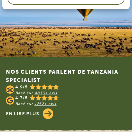
Footer
NOS CLIENTS PARLENT DE TANZANIA
SPECIALIST
4.9/5
Basé sur
4833+ avis
4.7/5
Basé sur
1252+ avis
EN LIRE PLUS