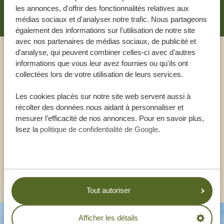
les annonces, d'offrir des fonctionnalités relatives aux
médias sociaux et d'analyser notre trafic. Nous partageons
également des informations sur l'utilisation de notre site
avec nos partenaires de médias sociaux, de publicité et
d'analyse, qui peuvent combiner celles-ci avec d'autres
Appeler un expert
informations que vous leur avez fournies ou qu'ils ont
collectées lors de votre utilisation de leurs services.
NOS SPÉCIALISTES SONT LÀ POUR VOUS
Les cookies placés sur notre site web servent aussi à
AIDER
récolter des données nous aidant à personnaliser et
mesurer l’efficacité de nos annonces. Pour en savoir plus,
lisez la
politique de confidentialité de Google
.
FR:
+33 257 28 0079
AUTRES PAYS
Tout autoriser
Afficher les détails