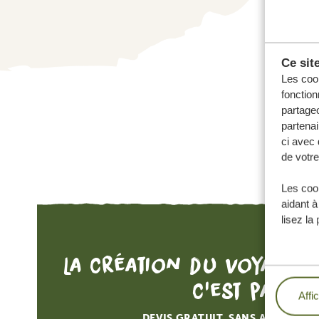
Ce sit
Les cook
fonction
partageo
partenai
ci avec 
de votre
Les cook
aidant à
lisez la
La création du voyage d
c'est par ici
Affi
DEVIS GRATUIT, SANS AUCUNE O