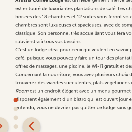
Arusha Coffee Lodge
est un hébergement merveilleux
est entouré de luxuriantes plantations de café. Les c
boisées des 18 chambres et 12 suites vous feront vou
chambres sont luxueuses et spacieuses, avec de somp
classique. Son personnel très accueillant vous fera vo
subviendra à tous vos besoins.
C’est un lodge idéal pour ceux qui veulent en savoir p
café, puisque vous pouvez y faire un tour des plantatio
offres de massages, une piscine, le Wi-Fi gratuit et de
Concernant la nourriture, vous avez plusieurs choix 
trouverez des viandes succulentes, plats végétariens e
Room
est un endroit élégant avec un menu gourmet et 
disposent également d’un bistro qui est ouvert jour e
entendu, vous ne devriez pas quitter ce lodge sans go