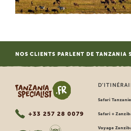
Footer
NOS CLIENTS PARLENT DE TANZANIA 
Tanzania Specialist
D’ITINÉRA
Safari Tanzani
+33 257 28 0079
Safari + Zanzib
Voyage Zanzib