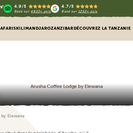
4.9/5
4.7/5
Basé sur
4833+ avis
Basé sur
1252+ avis
SAFARIS
KILIMANDJARO
ZANZIBAR
DÉCOUVREZ LA TANZANIE
Arusha Coffee Lodge by Elewana
 by Elewana