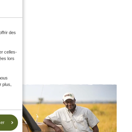
ffrir des
r celles-
ées lors
nous
 plus,
ser