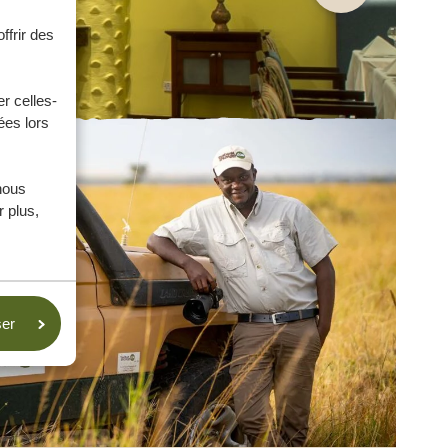
ffrir des
r celles-
ées lors
nous
 plus,
ser