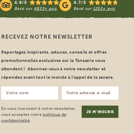
4.9/5
4.7/5
Basé sur
4833+ avis
Basé sur
1252+ avis
RECEVEZ NOTRE NEWSLETTER
Reportages inspirants, astuces, conseils et offres
promotionnelles exclusives sur la Tanzanie vous
attendent ! Abonnez-vous à notre newsletter et
répondez avant tout le monde à l’appel de la savane.
Votre
Votre
nom
adresse
e-
(Nécessaire)
mail
En vous inscrivant à notre newsletter,
(Nécessaire)
vous acceptez notre
politique de
confidentialité
.