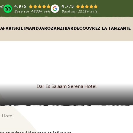
4.9/5
4.7/5
Basé sur
4833+ avis
Basé sur
1252+ avis
SAFARIS
KILIMANDJARO
ZANZIBAR
DÉCOUVREZ LA TANZANIE
Dar Es Salaam Serena Hotel
a Hotel