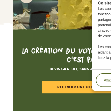
Ce sit
Les cook
fonction
partageo
partenai
ci avec 
de votre
Les cook
La création du voyage d
aidant à
c'est par ici
lisez la
DEVIS GRATUIT, SANS AUCUNE O
Affi
RECEVOIR UNE OFFRE SUR M