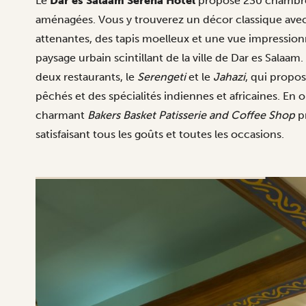
Le
Dar es Salaam Serena Hotel
propose 230 chambres
aménagées. Vous y trouverez un décor classique avec d
attenantes, des tapis moelleux et une vue impressionn
paysage urbain scintillant de la ville de Dar es Salaam
deux restaurants, le
Serengeti
et le
Jahazi
, qui propo
pêchés et des spécialités indiennes et africaines. En o
charmant
Bakers Basket Patisserie and Coffee Shop
p
satisfaisant tous les goûts et toutes les occasions.