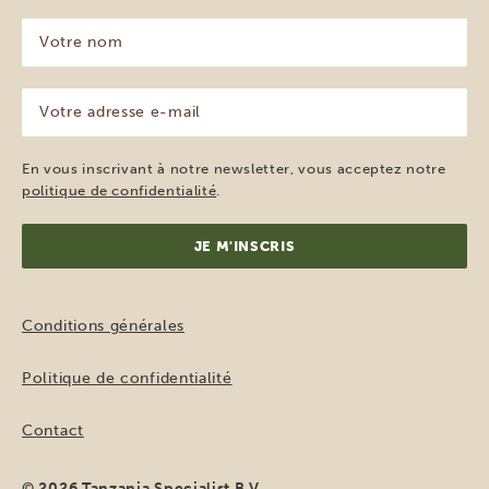
Votre
nom
(Nécessaire)
Votre
adresse
e-
mail
En vous inscrivant à notre newsletter, vous acceptez notre
(Nécessaire)
politique de confidentialité
.
Conditions générales
Politique de confidentialité
Contact
© 2026 Tanzania Specialist B.V.