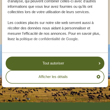
d'analyse, qui peuvent combiner celles-ci avec d'autres
informations que vous leur avez fournies ou qu'ils ont
collectées lors de votre utilisation de leurs services.
FR:
+33 257 28 0079
Les cookies placés sur notre site web servent aussi à
récolter des données nous aidant à personnaliser et
AUTRES PAYS
mesurer l’efficacité de nos annonces. Pour en savoir plus,
lisez la
politique de confidentialité de Google
.
Tout autoriser
Afficher les détails
Footer