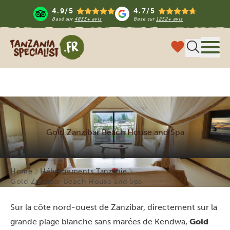
4.9/5
4.7/5
Basé sur
4833+ avis
Basé sur
1252+ avis
Tanzania Specialist
Menu
Gold Zanzibar Beach House and Spa
Home
Hébergements Tanzanie
Gold Zanzibar Beach House and Spa
Sur la côte nord-ouest de Zanzibar, directement sur la
grande plage blanche sans marées de Kendwa,
Gold