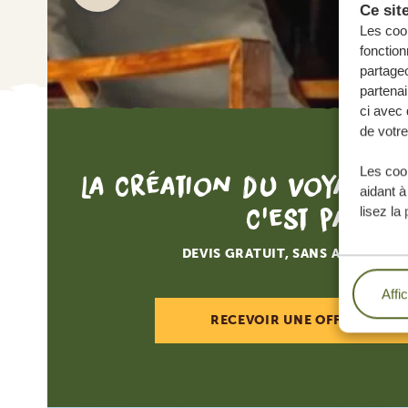
Ce sit
Les cook
fonction
partageo
partenai
ci avec 
de votre
Les cook
La création du voyage d
aidant à
c'est par ici
lisez la
DEVIS GRATUIT, SANS AUCUNE O
Affi
RECEVOIR UNE OFFRE SUR M