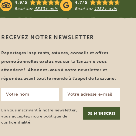
4.9/5
4.7/5
Basé sur
4833+ avis
Basé sur
1252+ avis
RECEVEZ NOTRE NEWSLETTER
Reportages inspirants, astuces, conseils et offres
promotionnelles exclusives sur la Tanzanie vous
attendent ! Abonnez-vous à notre newsletter et
répondez avant tout le monde à l’appel de la savane.
Votre
Votre
nom
adresse
e-
(Nécessaire)
mail
En vous inscrivant à notre newsletter,
(Nécessaire)
vous acceptez notre
politique de
confidentialité
.