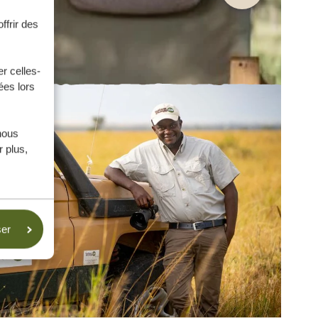
ffrir des
r celles-
ées lors
nous
 plus,
ser