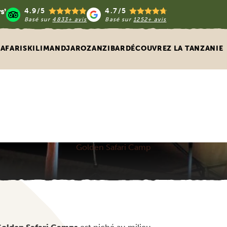
4.9/5
4.7/5
Basé sur
4833+ avis
Basé sur
1252+ avis
SAFARIS
KILIMANDJARO
ZANZIBAR
DÉCOUVREZ LA TANZANIE
Golden Safari Camp