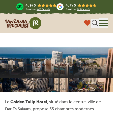
4.9/5
4.7/5
Basé sur
4833+ avis
Basé sur
1252+ avis
Tanzania Specialist
Menu
Hotel Golden Tulip Dar City Center
Home
Hébergements Tanzanie
Hotel Golden Tulip Dar City Center
Le
Golden Tulip Hotel
, situé dans le centre-ville de
Dar Es Salaam, propose 55 chambres modernes