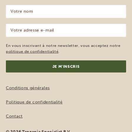
Votre
nom
(Nécessaire)
Votre
adresse
e-
mail
En vous inscrivant à notre newsletter, vous acceptez notre
(Nécessaire)
politique de confidentialité
.
Conditions générales
Politique de confidentialité
Contact
© 2026 Tanzania Specialist B.V.