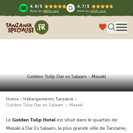
4.9/5
4.7/5
Basé sur
4833+ avis
Basé sur
1252+ avis
Tanzania Specialist
Menu
Golden Tulip Dar es Salaam - Masaki
Home
Hébergements Tanzanie
Golden Tulip Dar es Salaam – Masaki
Le
Golden Tulip Hotel
est situé dans le quartier de
Masaki à Dar Es Salaam, la plus grande ville de Tanzanie,