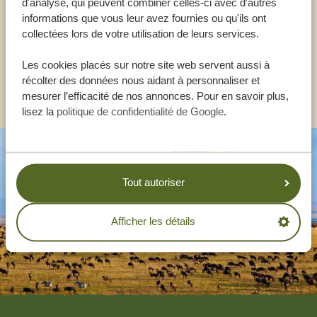
d'analyse, qui peuvent combiner celles-ci avec d'autres
informations que vous leur avez fournies ou qu'ils ont
collectées lors de votre utilisation de leurs services.
FR:
+33 257 28 0079
Les cookies placés sur notre site web servent aussi à
récolter des données nous aidant à personnaliser et
AUTRES PAYS
mesurer l’efficacité de nos annonces. Pour en savoir plus,
lisez la
politique de confidentialité de Google
.
Tout autoriser
Afficher les détails
Footer