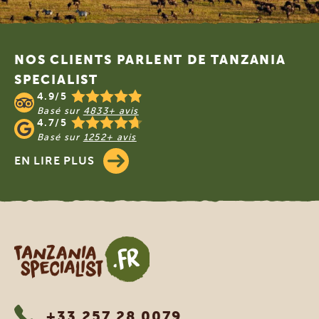
Footer
NOS CLIENTS PARLENT DE TANZANIA
SPECIALIST
4.9/5
Basé sur
4833+ avis
4.7/5
Basé sur
1252+ avis
EN LIRE PLUS
Tanzania Specialist
+33 257 28 0079