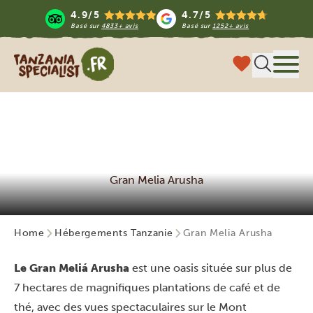
4.9/5
4.7/5
Basé sur
4833+ avis
Basé sur
1252+ avis
Tanzania Specialist
Menu
Gran Melia Arusha
Home
Hébergements Tanzanie
Gran Melia Arusha
Le Gran Meliá Arusha
est une oasis située sur plus de
7 hectares de magnifiques plantations de café et de
thé, avec des vues spectaculaires sur le Mont