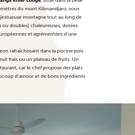
anga River Lodge
, situé dans la belle
omètres du mont Kilimandjaro, vous
ajestueuse montagne tout au long de
s ou doubles) chaleureuses, dotées
 européennes et agrémentées d’une
eon rafraîchissant dans la piscine puis
it frais ou un plateau de fruits. Un
staurant, car le chef propose des plats
aucoup d’amour et de bons ingrédients