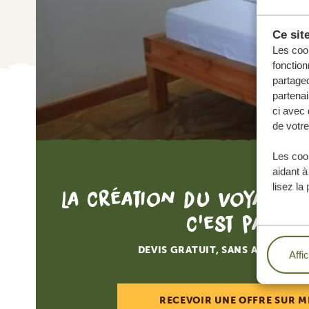
Ce sit
Les cook
fonction
partageo
partenai
ci avec 
de votre
Les cook
aidant à
lisez la
La création du voyage d
c'est par ici
DEVIS GRATUIT, SANS AUCUNE O
Affi
RECEVOIR UNE OFFRE SUR M