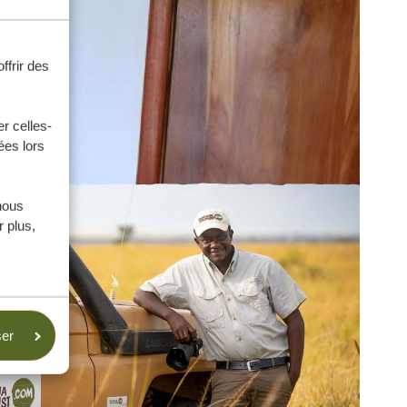
ffrir des
r celles-
ées lors
nous
 plus,
ser