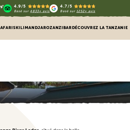
4.9/5
4.7/5
Basé sur
4833+ avis
Basé sur
1252+ avis
SAFARIS
KILIMANDJARO
ZANZIBAR
DÉCOUVREZ LA TANZANIE
Karanga River Lodge