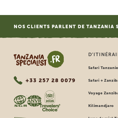
Footer
NOS CLIENTS PARLENT DE TANZANIA 
Tanzania Specialist
D’ITINÉRA
Safari Tanzani
+33 257 28 0079
Safari + Zanzib
Voyage Zanzib
Kilimandjaro