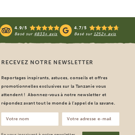
4.9/5
4.7/5
Basé sur
4833+ avis
Basé sur
1252+ avis
RECEVEZ NOTRE NEWSLETTER
Reportages inspirants, astuces, conseils et offres
promotionnelles exclusives sur la Tanzanie vous
attendent ! Abonnez-vous à notre newsletter et
répondez avant tout le monde à l’appel de la savane.
Votre
Votre
nom
adresse
e-
(Nécessaire)
mail
En vous inscrivant à notre newsletter,