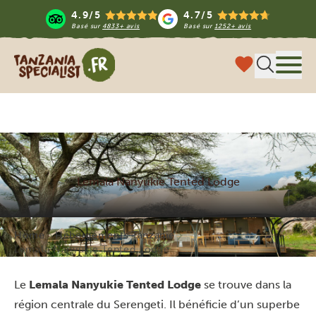
4.9/5
4.7/5
Basé sur
4833+ avis
Basé sur
1252+ avis
Tanzania Specialist
Menu
Lemala Nanyukie Tented Lodge
Home
Hébergements Tanzanie
Lemala Nanyukie Tented Lodge
Le
Lemala Nanyukie Tented Lodge
se trouve dans la
région centrale du Serengeti. Il bénéficie d’un superbe