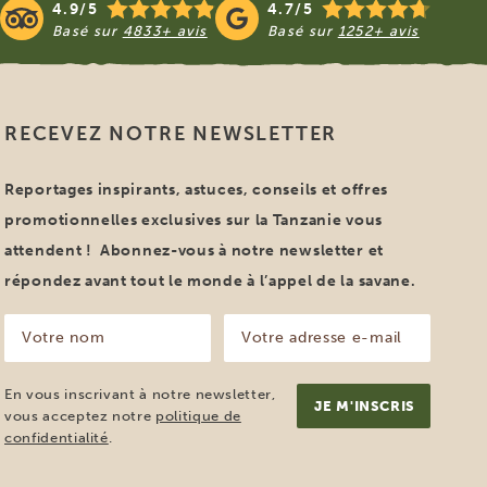
4.9/5
4.7/5
Basé sur
4833+ avis
Basé sur
1252+ avis
RECEVEZ NOTRE NEWSLETTER
Reportages inspirants, astuces, conseils et offres
promotionnelles exclusives sur la Tanzanie vous
attendent ! Abonnez-vous à notre newsletter et
répondez avant tout le monde à l’appel de la savane.
Votre
Votre
nom
adresse
e-
(Nécessaire)
mail
En vous inscrivant à notre newsletter,
(Nécessaire)
vous acceptez notre
politique de
confidentialité
.