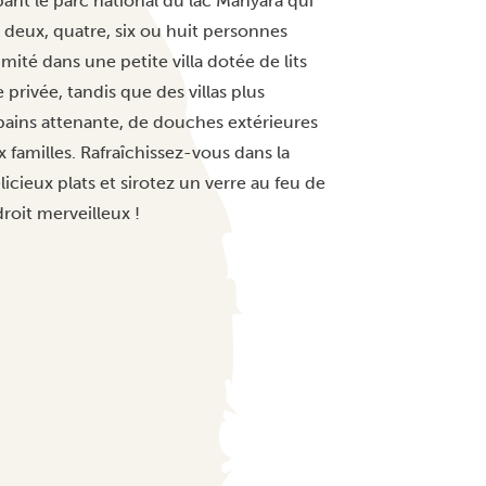
nt le parc national du lac Manyara qui
r deux, quatre, six ou huit personnes
ité dans une petite villa dotée de lits
privée, tandis que des villas plus
bains attenante, de douches extérieures
x familles. Rafraîchissez-vous dans la
cieux plats et sirotez un verre au feu de
roit merveilleux !