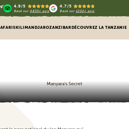
4.9/5
4.7/5
Basé sur
4833+ avis
Basé sur
1252+ avis
SAFARIS
KILIMANDJARO
ZANZIBAR
DÉCOUVREZ LA TANZANIE
Manyara's Secret