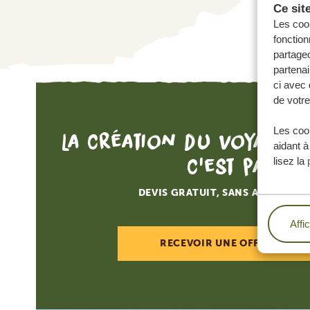
Ce sit
Les cook
fonction
partageo
partenai
ci avec 
de votre
Les cook
La création du voyage d
aidant à
c'est par ici
lisez la
DEVIS GRATUIT, SANS AUCUNE O
Affi
RECEVOIR UNE OFFRE SUR M