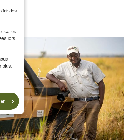
ffrir des
r celles-
ées lors
nous
 plus,
ser