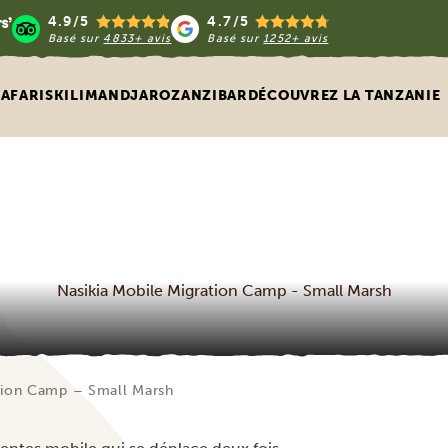
4.9/5
4.7/5
Basé sur
4833+ avis
Basé sur
1252+ avis
SAFARIS
KILIMANDJARO
ZANZIBAR
DÉCOUVREZ LA TANZANIE
Nasikia Mobile Migration Camp - Small Marsh
ation Camp – Small Marsh