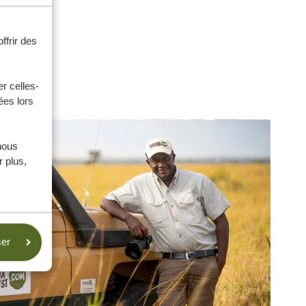
ffrir des
r celles-
ées lors
nous
 plus,
ser