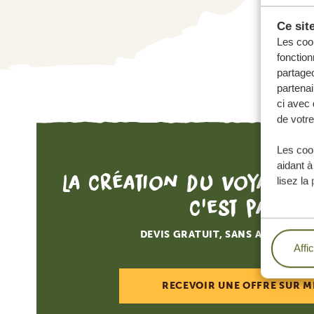
Ce sit
Les cook
fonction
partageo
partenai
ci avec 
de votre
Les cook
aidant à
La création du voyage d
lisez la
c'est par ici
DEVIS GRATUIT, SANS AUCUNE O
Affi
RECEVOIR UNE OFFRE SUR M