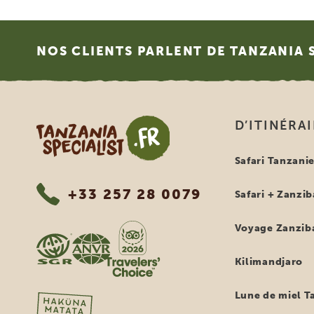
Footer
NOS CLIENTS PARLENT DE TANZANIA 
Tanzania Specialist
D’ITINÉRA
Safari Tanzani
+33 257 28 0079
Safari + Zanzib
Voyage Zanzib
Kilimandjaro
Lune de miel T