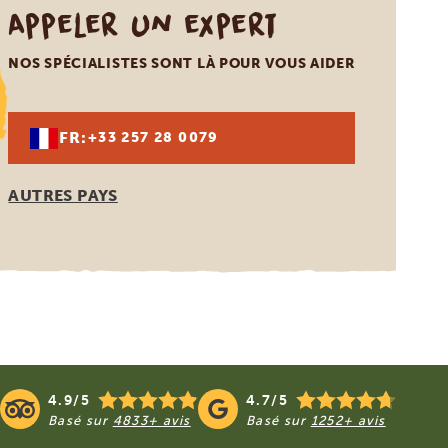
Appeler un expert
NOS SPÉCIALISTES SONT LÀ POUR VOUS AIDER
FR:
+33 257 28 0079
AUTRES PAYS
4.9/5
4.7/5
Basé sur
4833+ avis
Basé sur
1252+ avis