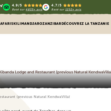
4.9/5
4.7/5
Basé sur
4833+ avis
Basé sur
1252+ avis
SAFARIS
KILIMANDJARO
ZANZIBAR
DÉCOUVREZ LA TANZANIE
Kibanda Lodge and Restaurant (previous Natural KendwaVilla
staurant (previous Natural KendwaVilla)