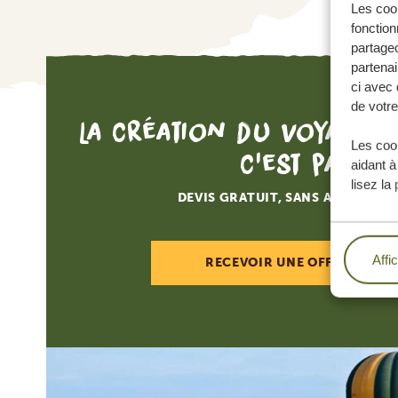
Les cook
fonction
partageo
partenai
ci avec 
de votre
La création du voyage d
Les cook
c'est par ici
aidant à
lisez la
DEVIS GRATUIT, SANS AUCUNE O
Affi
RECEVOIR UNE OFFRE SUR M