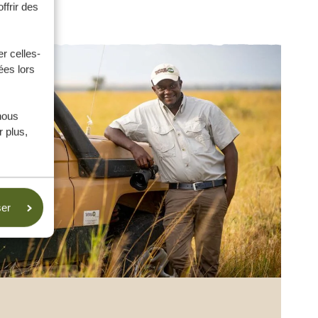
ffrir des
r celles-
ées lors
nous
 plus,
ser