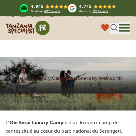
4.9/5
4.7/5
Basé sur
4833+ avis
Basé sur
1252+ avis
Tanzania Specialist
Menu
Ole Serai Luxury Camp - Seronera by Wellworth
Home
Hébergements Tanzanie
Ole Serai Luxury Camp – Seronera by Wellworth
L’
Ole Serai Luxury Camp
est un luxueux camp de
tentes situé au cœur du parc national du Serengeti.