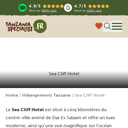
4.9/5
4.7/5
Basé sur
4833+ avis
Basé sur
1252+ avis
Tanzania Specialist
Menu
Sea Cliff Hotel
Home
Hébergements Tanzanie
Sea Cliff Hotel
Le
Sea Cliff Hotel
est situé à cinq kilomètres du
centre-ville animé de Dar Es Salaam et offre un luxe
moderne, ainsi qu’une vue magnifique sur l’océan