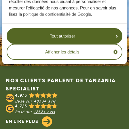
récolter des données nous aidant à personnaliser et
mesurer l’efficacité de nos annonces. Pour en savoir plus,
lisez la
politique de confidentialité de Google
.
Tout autoriser
Afficher les détails
Footer
NOS CLIENTS PARLENT DE TANZANIA
SPECIALIST
4.9/5
Basé sur
4833+ avis
4.7/5
Basé sur
1252+ avis
EN LIRE PLUS