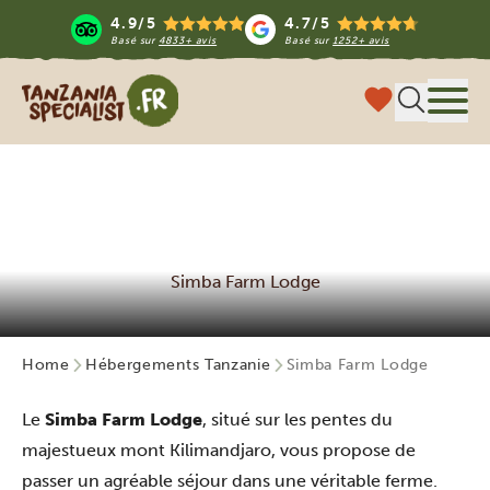
4.9/5
4.7/5
Basé sur
4833+ avis
Basé sur
1252+ avis
Tanzania Specialist
Menu
Simba Farm Lodge
Home
Hébergements Tanzanie
Simba Farm Lodge
Le
Simba Farm Lodge
, situé sur les pentes du
majestueux mont Kilimandjaro, vous propose de
passer un agréable séjour dans une véritable ferme.