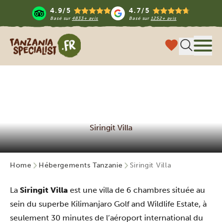
4.9/5
4.7/5
Basé sur
4833+ avis
Basé sur
1252+ avis
Tanzania Specialist
Menu
Siringit Villa
Home
Hébergements Tanzanie
Siringit Villa
La
Siringit Villa
est une villa de 6 chambres située au
sein du superbe Kilimanjaro Golf and Wildlife Estate, à
seulement 30 minutes de l’aéroport international du