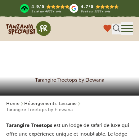
4.9/5
4.7/5
Basé sur
4833+ avis
Basé sur
1252+ avis
Tanzania Specialist
Menu
Tarangire Treetops by Elewana
Home
Hébergements Tanzanie
Tarangire Treetops by Elewana
Tarangire Treetops
est un lodge de safari de luxe qui
offre une expérience unique et inoubliable. Le lodge