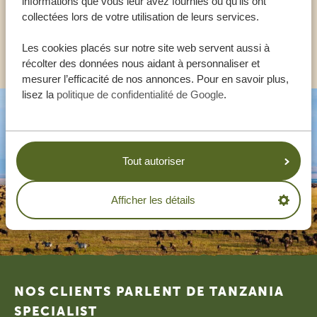
informations que vous leur avez fournies ou qu'ils ont
FR:
+33 257 28 0079
collectées lors de votre utilisation de leurs services.
AUTRES PAYS
Les cookies placés sur notre site web servent aussi à
récolter des données nous aidant à personnaliser et
mesurer l’efficacité de nos annonces. Pour en savoir plus,
lisez la
politique de confidentialité de Google
.
Tout autoriser
Afficher les détails
Footer
NOS CLIENTS PARLENT DE TANZANIA
SPECIALIST