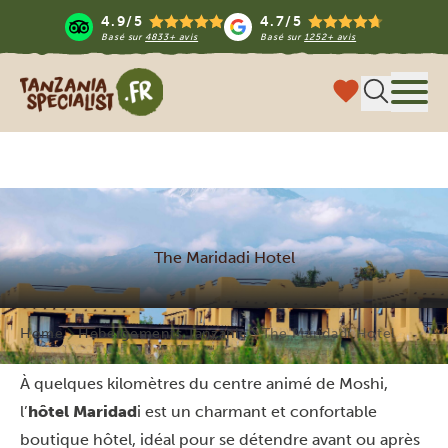
4.9/5
4.7/5
Basé sur
4833+ avis
Basé sur
1252+ avis
Tanzania Specialist
Menu
The Maridadi Hotel
Home
Hébergements Tanzanie
The Maridadi Hotel
À quelques kilomètres du centre animé de Moshi,
l’
hôtel Maridad
i est un charmant et confortable
boutique hôtel, idéal pour se détendre avant ou après