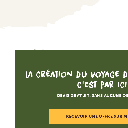
Ce sit
Les cook
fonction
partageo
partenai
ci avec 
de votre
Les cook
aidant à
La création du voyage d
lisez la
c'est par ici
DEVIS GRATUIT, SANS AUCUNE O
Affi
RECEVOIR UNE OFFRE SUR M