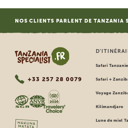
Footer
NOS CLIENTS PARLENT DE TANZANIA 
Tanzania Specialist
D’ITINÉRA
Safari Tanzani
+33 257 28 0079
Safari + Zanzib
Voyage Zanzib
Kilimandjaro
Lune de miel T