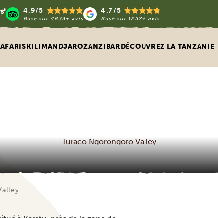
4.9/5
4.7/5
Basé sur
4833+ avis
Basé sur
1252+ avis
SAFARIS
KILIMANDJARO
ZANZIBAR
DÉCOUVREZ LA TANZANIE
Turaco Ngorongoro Valley
alley