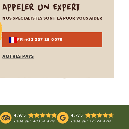
Appeler un expert
NOS SPÉCIALISTES SONT LÀ POUR VOUS AIDER
FR:
+33 257 28 0079
AUTRES PAYS
4.9/5
4.7/5
Basé sur
4833+ avis
Basé sur
1252+ avis