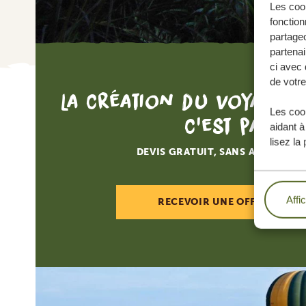
Les cook
fonction
partageo
partenai
ci avec 
de votre
La création du voyage d
Les cook
c'est par ici
aidant à
lisez la
DEVIS GRATUIT, SANS AUCUNE O
Affi
RECEVOIR UNE OFFRE SUR M