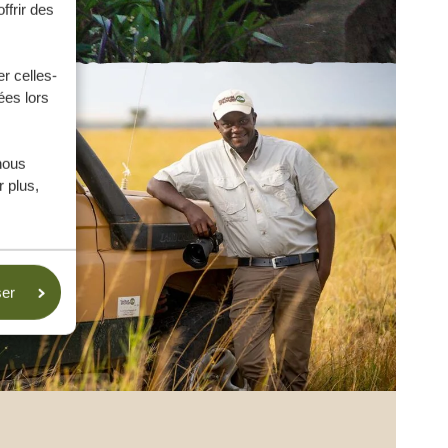
ffrir des
r celles-
ées lors
nous
 plus,
ser