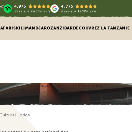
4.9/5
4.7/5
Basé sur
4833+ avis
Basé sur
1252+ avis
SAFARIS
KILIMANDJARO
ZANZIBAR
DÉCOUVREZ LA TANZANIE
Udzungwa Falls Eco-Cultural Lodge
Cultural Lodge