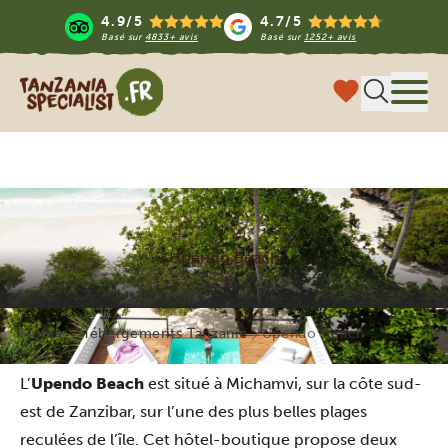
4.9/5
4.7/5
Basé sur
4833+ avis
Basé sur
1252+ avis
Tanzania Specialist
Menu
Upendo Beach
Home
Hébergements Tanzanie
Upendo Beach
L’
Upendo Beach
est situé à Michamvi, sur la côte sud-
est de Zanzibar, sur l’une des plus belles plages
reculées de l’île. Cet hôtel-boutique propose deux