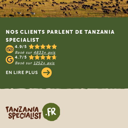
Footer
NOS CLIENTS PARLENT DE TANZANIA
SPECIALIST
4.9/5
Basé sur
4833+ avis
4.7/5
Basé sur
1252+ avis
EN LIRE PLUS
Tanzania Specialist