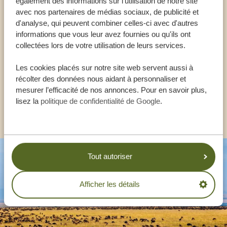
Appeler un expert
également des informations sur l'utilisation de notre site
avec nos partenaires de médias sociaux, de publicité et
d'analyse, qui peuvent combiner celles-ci avec d'autres
NOS SPÉCIALISTES SONT LÀ POUR VOUS
informations que vous leur avez fournies ou qu'ils ont
AIDER
collectées lors de votre utilisation de leurs services.
Les cookies placés sur notre site web servent aussi à
FR:
+33 257 28 0079
récolter des données nous aidant à personnaliser et
mesurer l’efficacité de nos annonces. Pour en savoir plus,
lisez la
politique de confidentialité de Google
.
AUTRES PAYS
Tout autoriser
Afficher les détails