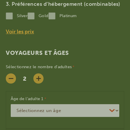
MM
Préférences d'hébergement (combinables)
slash
Silver
Gold
Platinum
AAAA
Voir les prix
VOYAGEURS ET ÂGES
Sélectionnez le nombre d'adultes
*
Âge de l’adulte
*