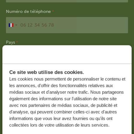
Numéro de téléphone
*
France
+33
Pays
*
France
Ce site web utilise des cookies.
J'accepte de recevoir la newsletter avec des
Les cookies nous permettent de personnaliser le contenu et
informations, astuces et idées pour planifier
les annonces, d'offrir des fonctionnalités relatives aux
mon prochain voyage.
médias sociaux et d'analyser notre trafic. Nous partageons
également des informations sur l'utilisation de notre site
avec nos partenaires de médias sociaux, de publicité et
d'analyse, qui peuvent combiner celles-ci avec d'autres
informations que vous leur avez fournies ou qu'ils ont
collectées lors de votre utilisation de leurs services.