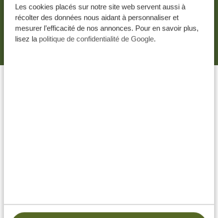
En soumettant vos coordonnées, vous acceptez que
Les cookies placés sur notre site web servent aussi à
notre équipe puisse vous contacter conformément à
récolter des données nous aidant à personnaliser et
notre
politique de confidentialité
et à nos
conditions
mesurer l’efficacité de nos annonces. Pour en savoir plus,
générales
.
lisez la
politique de confidentialité de Google
.
FAITES DU VOYAGE DE VOS
RÊVES UNE RÉALITÉ AVEC
TANZANIA SPECIALIST
Devis de voyage sur mesure
Offre sans engagement
Meilleur prix garanti
Service excellent