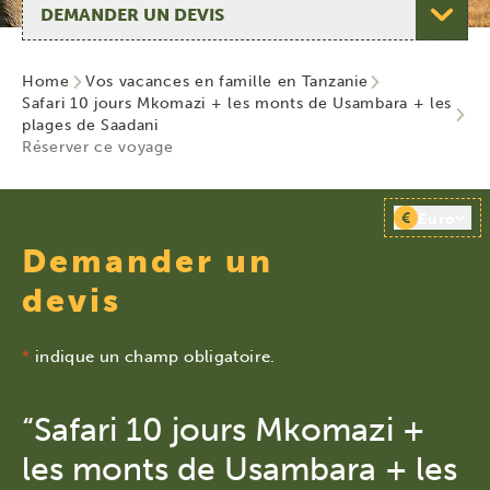
Home
Vos vacances en famille en Tanzanie
Safari 10 jours Mkomazi + les monts de Usambara + les
plages de Saadani
Réserver ce voyage
€
Euro
Demander un
devis
*
indique un champ obligatoire.
“Safari 10 jours Mkomazi +
les monts de Usambara + les