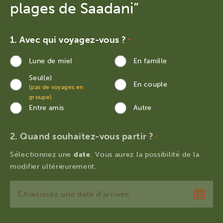
plages de Saadani”
Avec qui voyagez-vous ?
*
Lune de miel
En famille
Seul(e)
En couple
(pas de voyages en
groupe)
Entre amis
Autre
Quand souhaitez-vous partir ?
*
Sélectionnez une
date
. Vous aurez la possibilité de la
modifier ultérieurement.
JJ
slash