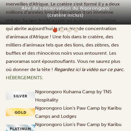
merveilles d'Afrique. Le cratère s'est formé il y a deux
Aire de conservation du Ngorongoro
millions d'années lors de l'éruption d'un immense
(cratère inclus)
volcan. Sa lave fertile a créé un écosystème unique,
qui abrite aujourd'hui la plus grande concentration
d'animaux d'Afrique ! Une fois dans le cratère, des
milliers d'animaux tels que des lions, des zèbres, des
buffles et des rhinocéros noirs vous entourent. Les
panoramas sont époustouflants. Vous ne saurez plus
où donner de la tête !
Regardez
ici
la vidéo sur ce parc.
HÉBERGEMENTS:
Ngorongoro Kuhama Camp by TNS
SILVER
Hospitality
Ngorongoro Lion's Paw Camp by Karibu
GOLD
Camps and Lodges
Ngorongoro Lion's Paw Camp by Karibu
PLATINUM