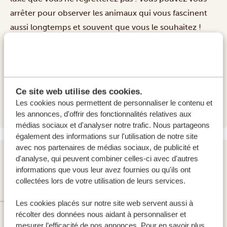
arrêter pour observer les animaux qui vous fascinent
aussi longtemps et souvent que vous le souhaitez !
HÉBERGEMENTS:
Ahadi Lodge
SILVER
Giraffe Manor Tanzania
GOLD
Ce site web utilise des cookies.
Giraffe Manor Tanzania
PLATINUM
Les cookies nous permettent de personnaliser le contenu et
les annonces, d'offrir des fonctionnalités relatives aux
médias sociaux et d'analyser notre trafic. Nous partageons
également des informations sur l'utilisation de notre site
avec nos partenaires de médias sociaux, de publicité et
d'analyse, qui peuvent combiner celles-ci avec d'autres
JOUR 2
informations que vous leur avez fournies ou qu'ils ont
PARC NATIONAL DE TARANGIRE
collectées lors de votre utilisation de leurs services.
Les cookies placés sur notre site web servent aussi à
récolter des données nous aidant à personnaliser et
mesurer l’efficacité de nos annonces. Pour en savoir plus,