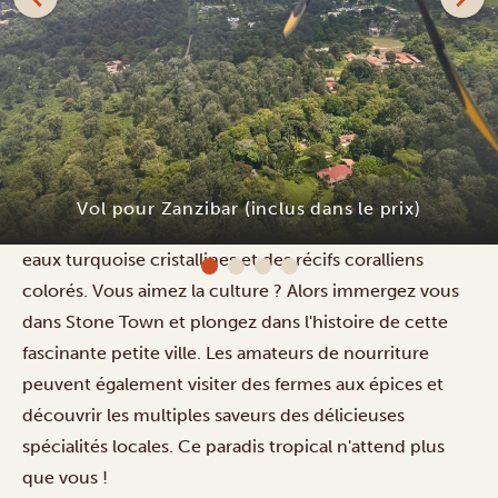
Aujourd'hui, vous vous envolez pour l'île aux épices de
Zanzibar. Votre guide vous accueillera à l'aéroport et
vous déposera à votre hôtel. Au cours des prochains
Vol pour Zanzibar (inclus dans le prix)
jours, vous découvrirez des plages de sable blanc, des
eaux turquoise cristallines et des récifs coralliens
colorés. Vous aimez la culture ? Alors immergez vous
dans Stone Town et plongez dans l'histoire de cette
fascinante petite ville. Les amateurs de nourriture
peuvent également visiter des fermes aux épices et
découvrir les multiples saveurs des délicieuses
spécialités locales. Ce paradis tropical n'attend plus
que vous !