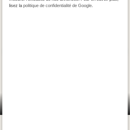
lisez la
politique de confidentialité de Google
.
Le parc national du Tarangire est connu pour ses
nombreux éléphants et ses énormes baobabs. Ces
arbres vieux de centaines d'années sont une source
Parc national de Tarangire
d'eau pour les éléphants pendant la saison sèche, qui
percent leur écorce pour boire l'eau qui y est
présente. En outre, la rivière Tarangire est l'unique