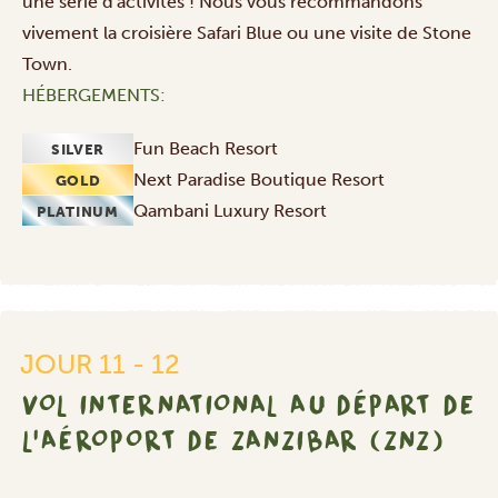
une
série d'activités
! Nous vous recommandons
vivement la croisière Safari Blue ou une visite de Stone
Town.
HÉBERGEMENTS:
Fun Beach Resort
SILVER
Next Paradise Boutique Resort
GOLD
Qambani Luxury Resort
PLATINUM
Vol
international
au
départ
de
JOUR 11 - 12
l'aéroport
de
VOL INTERNATIONAL AU DÉPART DE
Zanzibar
L'AÉROPORT DE ZANZIBAR (ZNZ)
(ZNZ)