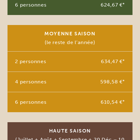
6 personnes
624,67 €
*
MOYENNE SAISON
(le reste de l’année)
2 personnes
634,47 €
*
4 personnes
598,58 €
*
6 personnes
610,54 €
*
HAUTE SAISON
(Juillet + Août + Septembre + 20 Déc – 10