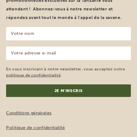
promotionnelles exclusives sur la Tanzanie vous
attendent ! Abonnez-vous à notre newsletter et
répondez avant tout le monde à l’appel de la savane.
Votre
nom
(Nécessaire)
Votre
adresse
e-
mail
En vous inscrivant à notre newsletter, vous acceptez notre
(Nécessaire)
politique de confidentialité
.
Conditions générales
Politique de confidentialité