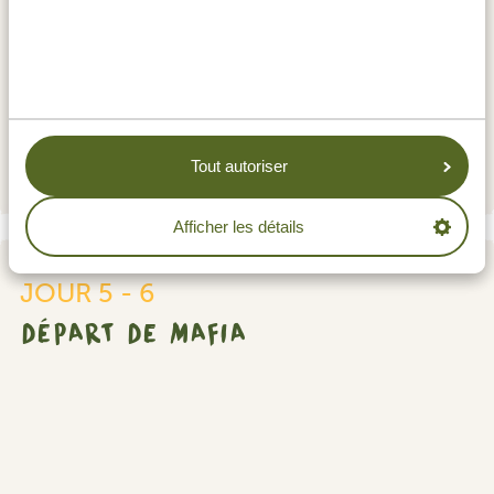
HÉBERGEMENTS:
Mafia Kivulini Lodge
SILVER
Basecamp Eco Resort Mafia Island
GOLD
Pole Pole Bungalows
PLATINUM
Tout autoriser
Afficher les détails
Départ
JOUR 5 - 6
de
DÉPART DE MAFIA
Mafia