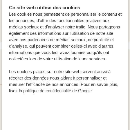
Mafia Kivulini Lodge
Ce site web utilise des cookies.
SILVER
Les cookies nous permettent de personnaliser le contenu et
Basecamp Eco Resort Mafia Island
GOLD
les annonces, d'offrir des fonctionnalités relatives aux
Pole Pole Bungalows
PLATINUM
médias sociaux et d'analyser notre trafic. Nous partageons
également des informations sur l'utilisation de notre site
avec nos partenaires de médias sociaux, de publicité et
d'analyse, qui peuvent combiner celles-ci avec d'autres
informations que vous leur avez fournies ou qu'ils ont
collectées lors de votre utilisation de leurs services.
JOUR 2 - 4
ÎLE DE MAFIA
Les cookies placés sur notre site web servent aussi à
récolter des données nous aidant à personnaliser et
mesurer l’efficacité de nos annonces. Pour en savoir plus,
lisez la
politique de confidentialité de Google
.