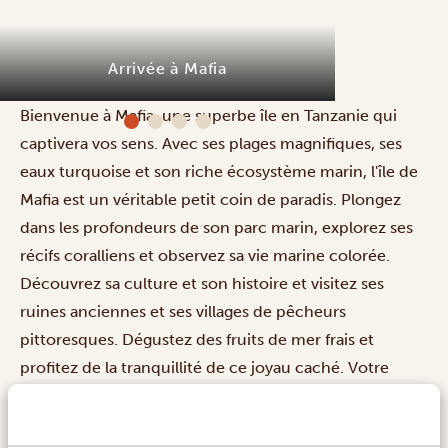
Arrivée à Mafia
Maf
Bienvenue à Mafia, une superbe île en Tanzanie qui
captivera vos sens. Avec ses plages magnifiques, ses
eaux turquoise et son riche écosystème marin, l'île de
Mafia est un véritable petit coin de paradis. Plongez
dans les profondeurs de son parc marin, explorez ses
récifs coralliens et observez sa vie marine colorée.
Découvrez sa culture et son histoire et visitez ses
ruines anciennes et ses villages de pêcheurs
pittoresques. Dégustez des fruits de mer frais et
profitez de la tranquillité de ce joyau caché. Votre
séjour sur l'île de Mafia promet d'être inoubliable !
HÉBERGEMENTS: