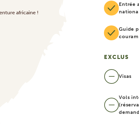
Entrée 
nation
ture africaine !
Guide p
couram
EXCLUS
Visas
Vols in
(réserva
demand