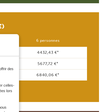
E)
6 personnes
4432,43 €
*
5677,72 €
*
ffrir des
6840,06 €
*
r celles-
ées lors
nous