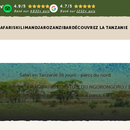
4.9/5
4.7/5
Basé sur
4833+ avis
Basé sur
1252+ avis
SAFARIS
KILIMANDJARO
ZANZIBAR
DÉCOUVREZ LA TANZANIE
Safari en Tanzanie 16 jours - parcs du nord
*
 DE 4098 €
/ MAGNIFIQUE CRATÈRE DU NGORONGORO / 
ncl. guide, jeep safari, hôtel et entrée aux parcs, Excl. vols i
base de 6 personnes)