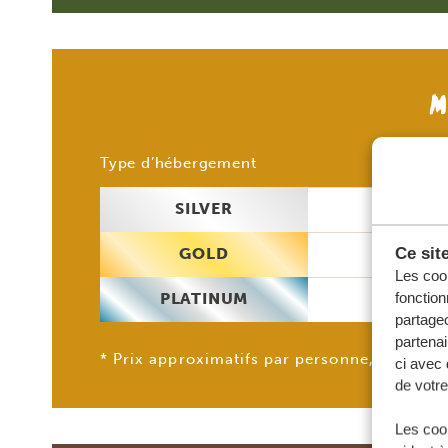
M
2 p
Type d’hébergement
SILVER
609
Ce sit
GOLD
732
Les cook
fonction
PLATINUM
850
partageo
partenai
* Prix approximatifs par personne, hors vol
ci avec 
de votre
Les cook