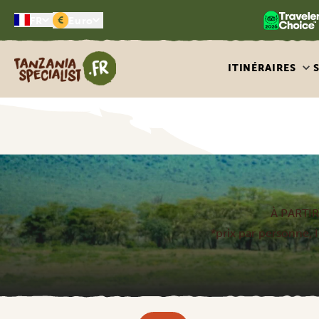
€
FR
Euro
Tanzania Specialist
ITINÉRAIRES
À PARTIR
*prix par personne, I