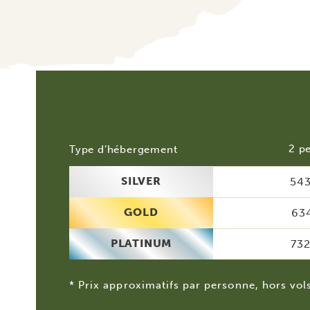
2 p
Type d’hébergement
SILVER
543
GOLD
634
PLATINUM
732
* Prix approximatifs par personne, hors vol