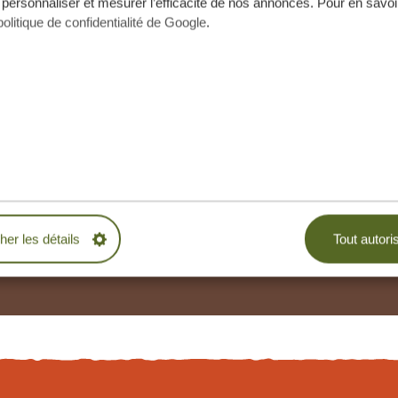
 personnaliser et mesurer l’efficacité de nos annonces. Pour en savoir
politique de confidentialité de Google
.
(JUILLET + AOÛT + SEPTEMBRE + 20
ersonnes
4 personnes
3,66 €
*
5544,46 €
*
3,86 €
*
6857,80 €
*
7,50 €
*
8278,30 €
*
cher les détails
Tout autori
s internationaux