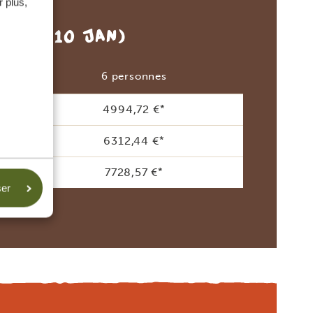
 plus,
 DÉC – 10 JAN)
6 personnes
4994,72 €
*
6312,44 €
*
7728,57 €
*
ser