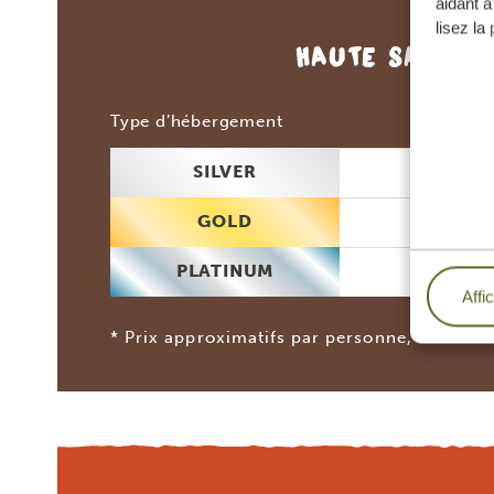
aidant à
lisez la
HAUTE SAISON
2 p
Type d’hébergement
SILVER
719
GOLD
849
PLATINUM
992
Affi
* Prix approximatifs par personne, hors vol