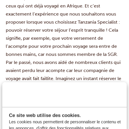
ceux qui ont déjà voyagé en Afrique. Et c’est
exactement l’expérience que nous souhaitons vous
proposer lorsque vous choisissez Tanzania Specialist :
pouvoir réserver votre séjour l’esprit tranquille ! Cela
signifie, par exemple, que votre versement de
l’acompte pour votre prochain voyage sera entre de
bonnes mains, car nous sommes membre de la SGR.
Par le passé, nous avons aidé de nombreux clients qui
avaient perdu leur acompte car leur compagnie de
voyage avait fait faillite. Imaginez un instant réserver le
safari de vos rêves pour apprendre plus tard que la
compagnie de voyage que vous aviez choisie est partie
en fumée, et votre projet de voyage avec elle ! En
choisissant de voyager avec Tanzania Specialist, nous
Ce site web utilise des cookies.
vous garantissons que rien de tel ne se produira.
Les cookies nous permettent de personnaliser le contenu et
les annonces, d'offrir des fonctionnalités relatives aux