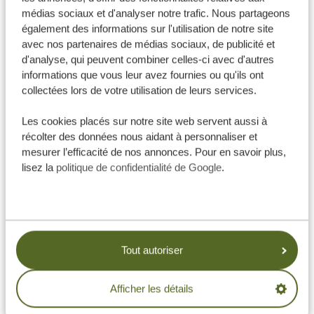
médias sociaux et d'analyser notre trafic. Nous partageons
également des informations sur l'utilisation de notre site
avec nos partenaires de médias sociaux, de publicité et
d'analyse, qui peuvent combiner celles-ci avec d'autres
informations que vous leur avez fournies ou qu'ils ont
collectées lors de votre utilisation de leurs services.
Les cookies placés sur notre site web servent aussi à
récolter des données nous aidant à personnaliser et
mesurer l’efficacité de nos annonces. Pour en savoir plus,
lisez la
politique de confidentialité de Google
.
Comment cela fonctionne-t-il ?
Tanzania Specialist est membre du Fonds de garantie
des agences de voyage néerlandaises (SGR), une
organisation néerlandaise à but non lucratif qui
Tout autoriser
protège les frais de séjour avancés par les voyageurs.
En tant que membre de cette organisation, nous
Afficher les détails
payons une cotisation annuelle et cela signifie que vos