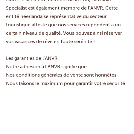
Specialist est également membre de l’ANVR. Cette
entité néerlandaise représentative du secteur
touristique atteste que nos services répondent à un
certain niveau de qualité. Vous pouvez ainsi réserver
vos vacances de rêve en toute sérénité !
Les garanties de l’ANVR
Notre adhésion à l’ANVR signifie que :
Nos conditions générales de vente sont honnêtes.
Nous faisons le maximum pour garantir votre sécurité
et accordons une grande importance à votre santé en
respectant scrupuleusement les normes de sécurité
néerlandaises.
Nous veillons à ce que vous voyagiez de manière
durable, avec un personnel fiable et qualifié, dans le
plus grand respect des populations locales, de la