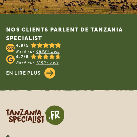
Footer
NOS CLIENTS PARLENT DE TANZANIA
SPECIALIST
4.9/5
Basé sur
4833+ avis
4.7/5
Basé sur
1252+ avis
EN LIRE PLUS
Tanzania Specialist