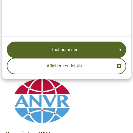
nature et de la culture.
Nous veillons au respect de votre vie privée en
appliquant une politique stricte en matière de
confidentialité et de cookies. Cela signifie que nous
nous engageons à ne pas utiliser vos données
personnelles sans votre consentement.
Tout autoriser
Nous répondons avec soin à toute réclamation, en
collaboration avec l’ANVR et son assurance
Afficher les détails
responsabilité civile tous risques.