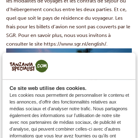
les modalités de voyages et les contrats de séjour ou
d’hébergement conclus entre les deux parties. Et ce,
quel que soit le pays de résidence du voyageur. Les
frais pour les billets d’avion ne sont pas couverts par le
SGR. Pour en savoir plus, nous vous invitons à
consulter le site https://www.sgr.nl/english/.
Ce site web utilise des cookies.
Les cookies nous permettent de personnaliser le contenu et
les annonces, d'offrir des fonctionnalités relatives aux
médias sociaux et d'analyser notre trafic. Nous partageons
également des informations sur l'utilisation de notre site
avec nos partenaires de médias sociaux, de publicité et
Et ce n’est pas tout…
d'analyse, qui peuvent combiner celles-ci avec d'autres
Outre le fait d’être membre de la SGR, Tanzania
informations que vous leur avez fournies ou qu'ils ont