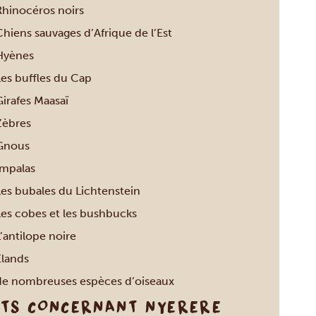
Rhinocéros noirs
hiens sauvages d’Afrique de l’Est
Hyènes
Les buffles du Cap
Girafes Maasaï
Zèbres
Gnous
Impalas
Les bubales du Lichtenstein
Les cobes et les bushbucks
’antilope noire
Elands
de nombreuses espèces d’oiseaux
ITS CONCERNANT NYERERE