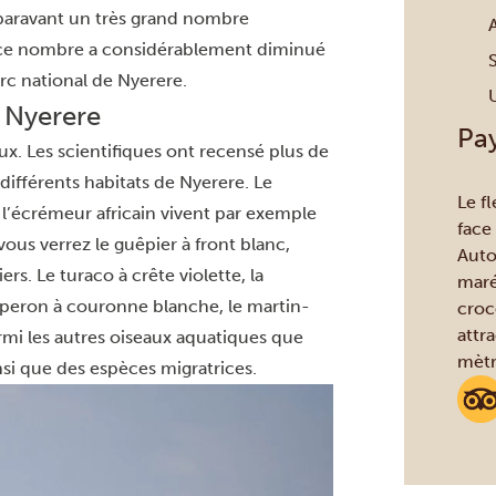
auparavant un très grand nombre
, ce nombre a considérablement diminué
arc national de Nyerere.
e Nyerere
Pa
aux. Les scientifiques ont recensé plus de
différents habitats de Nyerere. Le
Le fl
 l’écrémeur africain vivent par exemple
face 
vous verrez le guêpier à front blanc,
Auto
ers. Le turaco à crête violette, la
maré
 éperon à couronne blanche, le martin-
croc
attra
rmi les autres oiseaux aquatiques que
mètr
nsi que des espèces migratrices.