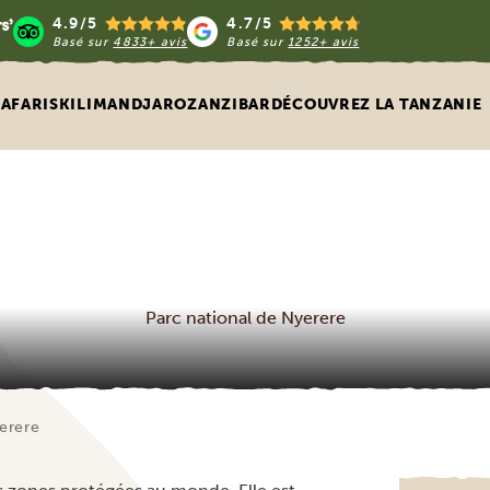
4.9/5
4.7/5
Basé sur
4833+ avis
Basé sur
1252+ avis
SAFARIS
KILIMANDJARO
ZANZIBAR
DÉCOUVREZ LA TANZANIE
Parc national de Nyerere
erere