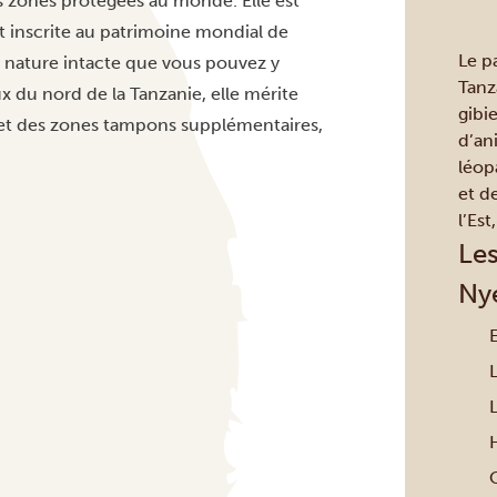
es zones protégées au monde. Elle est
st inscrite au patrimoine mondial de
Le p
la nature intacte que vous pouvez y
Tanz
ux du nord de la Tanzanie, elle mérite
gibi
2 et des zones tampons supplémentaires,
d’an
léop
et d
l’Est
Les
Ny