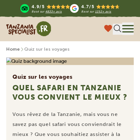
4.9/5
4.7/5
Basé sur
4833+ avis
Basé sur
1252+ avis
Tanzania Specialist
Menu
Home
Quiz sur les voyages
Quiz sur les voyages
QUEL SAFARI EN TANZANIE
VOUS CONVIENT LE MIEUX ?
Vous rêvez de la Tanzanie, mais vous ne
savez pas quel safari vous conviendrait le
mieux ? Que vous souhaitiez assister à la