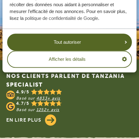
récolter des données nous aidant à personnaliser et
mesurer l’efficacité de nos annonces. Pour en savoir plus,
lisez la
politique de confidentialité de Google
.
Tout autoriser
Afficher les détails
Footer
NOS CLIENTS PARLENT DE TANZANIA
SPECIALIST
4.9/5
Basé sur
4833+ avis
4.7/5
Basé sur
1252+ avis
EN LIRE PLUS