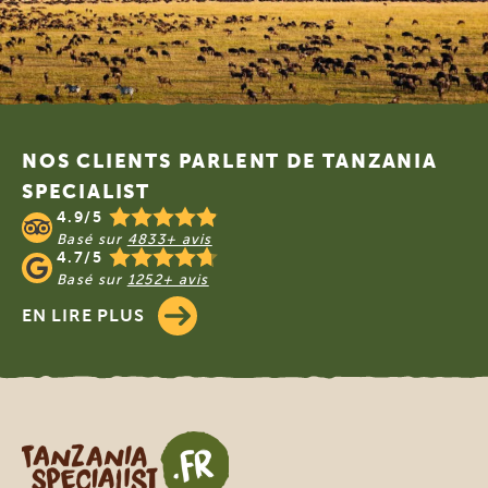
Footer
NOS CLIENTS PARLENT DE TANZANIA
SPECIALIST
4.9/5
Basé sur
4833+ avis
4.7/5
Basé sur
1252+ avis
EN LIRE PLUS
Tanzania Specialist