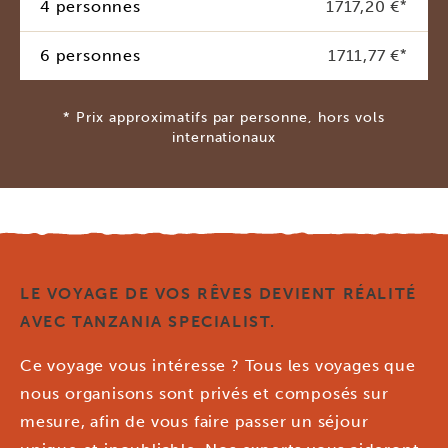
4 personnes
1717,20 €
*
6 personnes
1711,77 €
*
* Prix approximatifs par personne, hors vols
internationaux
LE VOYAGE DE VOS RÊVES DEVIENT RÉALITÉ
AVEC TANZANIA SPECIALIST.
Ce voyage vous intéresse ? Tous les voyages que
nous organisons sont privés et composés sur
mesure, afin de vous faire passer un séjour