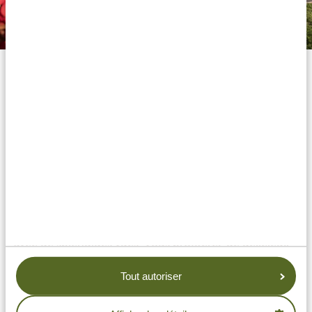
Hébergements Golden
Nos hébergements de la catégorie Gold vont un peu
plus loin et offrent une touche supplémentaire de
luxe et confort. Ici, vous pouvez vous faire plaisir dans
des chambres et bâtiments joliment conçus,
généralement situés dans de beaux endroits. Ces
établissements proposent des chambres très agréables
et bien décorées avec des lits confortables, des salles
de bain entièrement équipées ainsi que des balcons
avec de splendides vues. Vous profiterez de délicieux
repas sous forme de buffet ou à la carte et aurez accès
Tout autoriser
à des piscines. Pour couronner le tout, vous pourriez
même apercevoir des animaux directement depuis