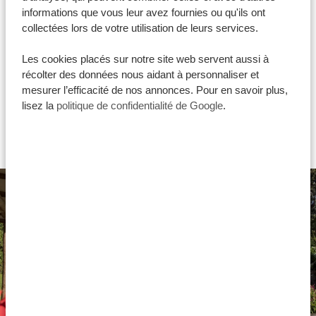
chambres propres, des lits confortables, des salles de
informations que vous leur avez fournies ou qu'ils ont
bain privées avec des douches chaudes et de belles
collectées lors de votre utilisation de leurs services.
salles à manger. Les seules petites choses à prendre en
compte sont que la connection WiFi peut n’être
Les cookies placés sur notre site web servent aussi à
récolter des données nous aidant à personnaliser et
disponible que dans certaines zones, et que le dîner
mesurer l’efficacité de nos annonces. Pour en savoir plus,
est généralement servi sous forme de buffet. Cela dit
lisez la
politique de confidentialité de Google
.
les hébergements sont habituellement situés dans de
très beaux cadres et que certains disposent de
piscines ou autres extras.