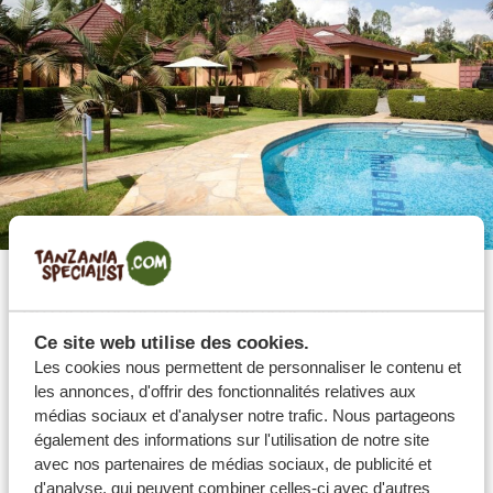
Hébergements Silver
Nos hébergements de la catégorie Silver sont
confortables et ont un prix abordable : une option
Ce site web utilise des cookies.
Les cookies nous permettent de personnaliser le contenu et
intéressante pour un voyage agréable en Tanzanie.
les annonces, d'offrir des fonctionnalités relatives aux
Rien de glamour ou luxueux, mais un hébergement
médias sociaux et d'analyser notre trafic. Nous partageons
correct et plaisant pour y passer une nuit. Vous logez
également des informations sur l'utilisation de notre site
dans des hébergements bien entretenus avec des
avec nos partenaires de médias sociaux, de publicité et
d'analyse, qui peuvent combiner celles-ci avec d'autres