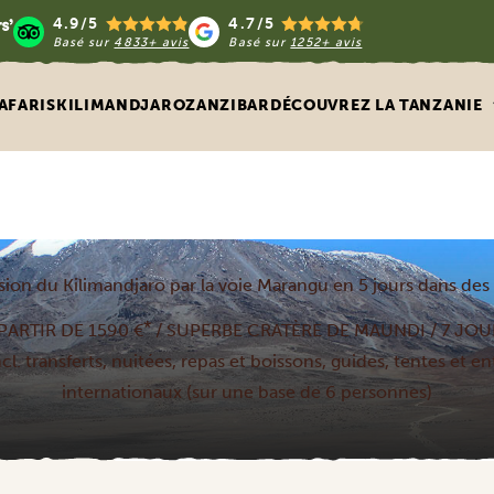
4.9/5
4.7/5
Basé sur
4833+ avis
Basé sur
1252+ avis
AFARIS
KILIMANDJARO
ZANZIBAR
DÉCOUVREZ LA TANZANIE
ion du Kilimandjaro par la voie Marangu en 5 jours dans des
*
PARTIR DE 1590 €
/ SUPERBE CRATÈRE DE MAUNDI / 7 JOU
l. transferts, nuitées, repas et boissons, guides, tentes et en
internationaux (sur une base de 6 personnes)