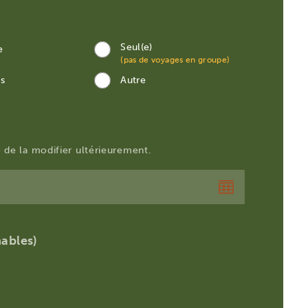
Seul(e)
e
(pas de voyages en groupe)
is
Autre
té de la modifier ultérieurement.
ables)