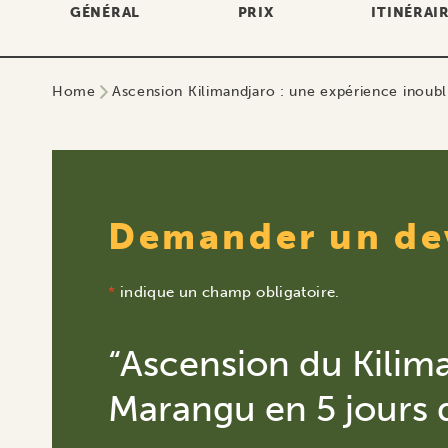
GÉNÉRAL
PRIX
ITINÉRAI
Home
Ascension Kilimandjaro : une expérience inoubl
Demander un de
*
indique un champ obligatoire.
“Ascension du Kilima
Marangu en 5 jours 