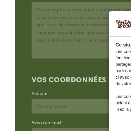
Ce sit
Les cook
fonction
partageo
partenai
ci avec 
VOS COORDONNÉES
de votre
Prénom
Les cook
aidant à
lisez la
Adresse e-mail
*