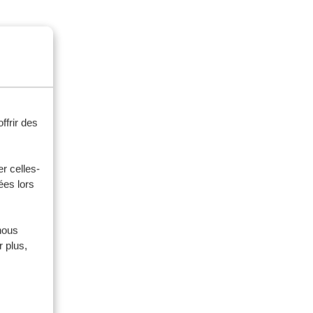
ffrir des
r celles-
ées lors
nous
 plus,