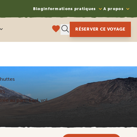
Blog
Informations pratiques
A propos
RÉSERVER CE VOYAGE
 huttes
RS
trée au parc. Excl. vol