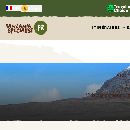
€
FR
Euro
Tanzania Specialist
ITINÉRAIRES
S
Ascens
À 
*Prix par personne inc