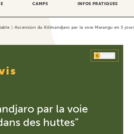
RE
CAMPS
INFOS PRATIQUES
iable
Ascension du Kilimandjaro par la voie Marangu en 5 jour
€
Euro
vis
ndjaro par la voie
dans des huttes”