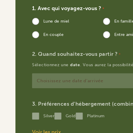
Avec qui voyagez-vous ?
*
Lune de miel
En famill
En couple
Entre am
Quand souhaitez-vous partir ?
*
Sélectionnez une
date
. Vous aurez la possibili
JJ
slash
MM
Préférences d'hébergement (combin
slash
Silver
Gold
Platinum
AAAA
Voir les prix