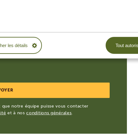
Pays
*
France
cher les détails
Tout autori
vec des informations, astuces et idées pour
que notre équipe puisse vous contacter
ité
et à nos
conditions générales
.