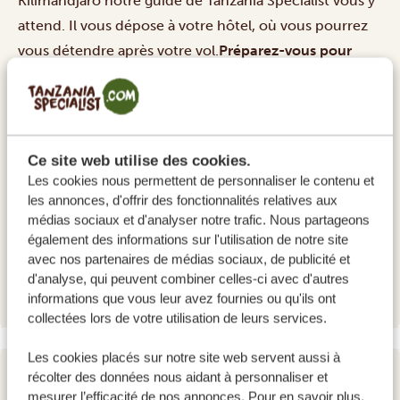
Kilimandjaro notre guide de Tanzania Specialist vous y
attend. Il vous dépose à votre hôtel, où vous pourrez
vous détendre après votre vol.
Préparez-vous pour
l'ascension
: vous rencontrerez votre guide avant le
début de votre ascension. Il vous donnera tous les
détails, comme les vêtements à porter, ce qu'il faut
mettre dans votre sac à dos et d'autres conseils
Ce site web utilise des cookies.
importants pour rendre votre ascension aussi
Les cookies nous permettent de personnaliser le contenu et
confortable que possible.
les annonces, d'offrir des fonctionnalités relatives aux
médias sociaux et d'analyser notre trafic. Nous partageons
HÉBERGEMENTS:
également des informations sur l'utilisation de notre site
avec nos partenaires de médias sociaux, de publicité et
Shose Chalets
SILVER
d'analyse, qui peuvent combiner celles-ci avec d'autres
informations que vous leur avez fournies ou qu'ils ont
collectées lors de votre utilisation de leurs services.
Les cookies placés sur notre site web servent aussi à
récolter des données nous aidant à personnaliser et
JOUR 2
mesurer l’efficacité de nos annonces. Pour en savoir plus,