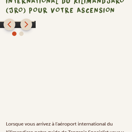
INTERNATIONAL DU KILIMANDJARO
(JRO) POUR VOTRE ASCENSION
Shose
n
Chalets
SILVER
Lorsque vous arrivez à l'aéroport international du