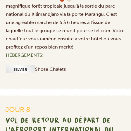
magnifique forêt tropicale jusqu'à la sortie du parc
national du Kilimandjaro via la porte Marangu. C'est
une agréable marche de 5 à 6 heures à l'issue de
laquelle tout le groupe se réunit pour se féliciter. Votre
chauffeur vous ramène ensuite à votre hôtel où vous
profitez d'un repos bien mérité.
HÉBERGEMENTS:
Vol
de
Shose Chalets
SILVER
retour
au
départ
de
l'aéroport
international
JOUR 8
du
VOL DE RETOUR AU DÉPART DE
Kilimandjaro
L'AÉROPORT INTERNATIONAL DU
(JRO)