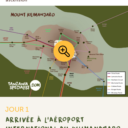
ascension
onal
JOUR 1
ARRIVÉE À L'AÉROPORT
aro