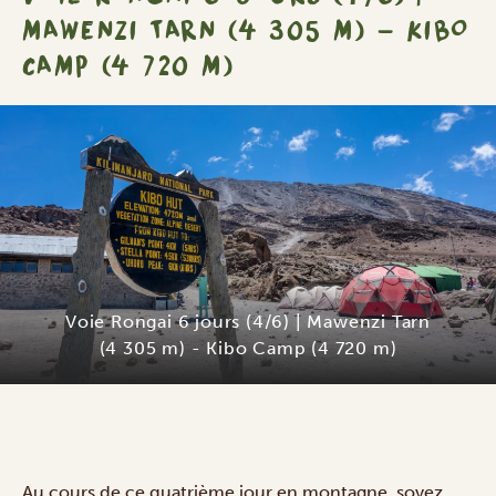
MAWENZI TARN (4 305 M) - KIBO
CAMP (4 720 M)
Voie Rongai 6 jours (4/6) | Mawenzi Tarn
(4 305 m) - Kibo Camp (4 720 m)
Au cours de ce quatrième jour en montagne, soyez