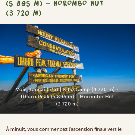
(5 895 M) - HOROMBO HUT
(3 720 M)
Voie Rongai (5/6) | Kibo Camp (4 720 m) -
Uhuru Peak (5 895 m) - Horombo Hut
(3 720 m)
À minuit, vous commencez l'ascension finale vers le