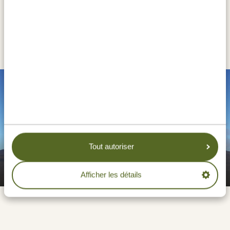
VOIE RONGAI (2/6) | FIRST CAVE
CAMP (2 650 M) - KIKELEWA
CAMP (3 660 M)
Tout autoriser
Voie Rongai (2/6) | First Cave Camp
(2 650 m) - Kikelewa Camp (3 660 m)
Afficher les détails