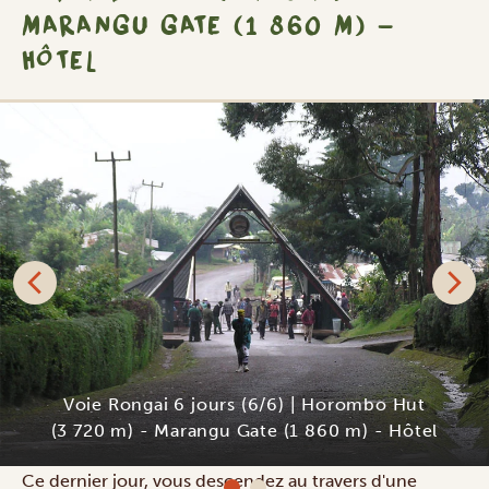
MARANGU GATE (1 860 M) -
HÔTEL
SILVER
Shose Chalets
Ce dernier jour, vous descendez au travers d'une