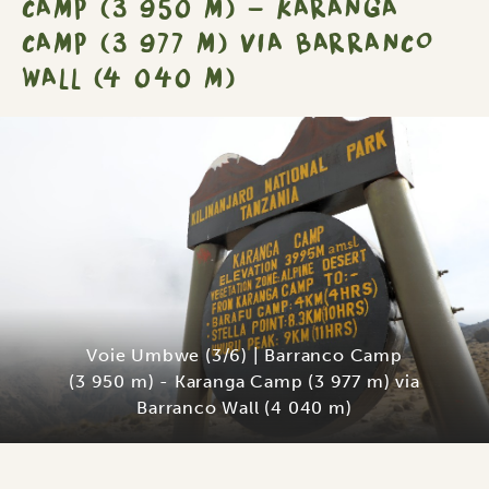
CAMP (3 950 M) - KARANGA
CAMP (3 977 M) VIA BARRANCO
WALL (4 040 M)
Voie Umbwe (3/6) | Barranco Camp
(3 950 m) - Karanga Camp (3 977 m) via
Barranco Wall (4 040 m)