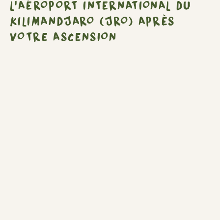
L'AÉROPORT INTERNATIONAL DU
(JRO)
après
KILIMANDJARO (JRO) APRÈS
votre
VOTRE ASCENSION
ascension