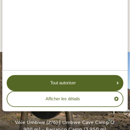
JOUR 3
VOIE UMBWE (2/6) | UMBWE CAVE
CAMP (2 900 M) - BARRANCO
CAMP (3 950 M)
Tout autoriser
Afficher les détails
Voie Umbwe (2/6) | Umbwe Cave Camp (2
900 m) - Barranco Camp (3 950 m)