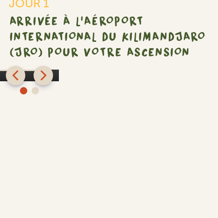
JOUR 1
ARRIVÉE À L'AÉROPORT
aro
INTERNATIONAL DU KILIMANDJARO
(JRO) POUR VOTRE ASCENSION
Shose
n
Chalets
SILVER