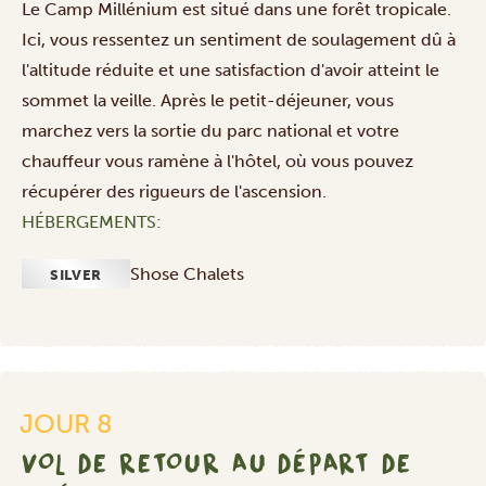
Le Camp Millénium est situé dans une forêt tropicale.
Ici, vous ressentez un sentiment de soulagement dû à
l'altitude réduite et une satisfaction d'avoir atteint le
sommet la veille. Après le petit-déjeuner, vous
marchez vers la sortie du parc national et votre
chauffeur vous ramène à l'hôtel, où vous pouvez
récupérer des rigueurs de l'ascension.
HÉBERGEMENTS:
Vol
de
Shose Chalets
SILVER
retour
au
départ
de
l'aéroport
international
JOUR 8
du
VOL DE RETOUR AU DÉPART DE
Kilimandjaro