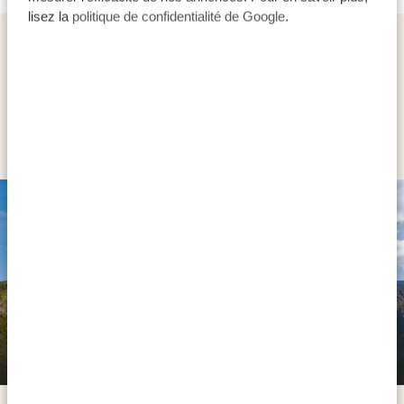
lisez la
politique de confidentialité de Google
.
JOUR 2
VOIE UMBWE (1/6) | UMBWE GATE
(1 600 M) - UMBWE CAVE CAMP
(2 900 M)
Voie Umbwe (1/6) | Umbwe Gate (1 600 m) -
Umbwe Cave Camp (2 900 m)