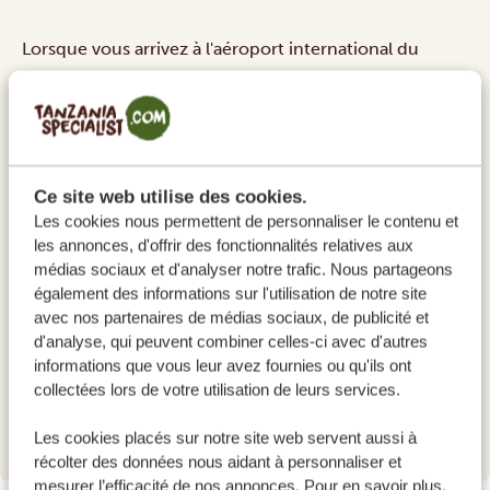
Lorsque vous arrivez à l'aéroport international du
Kilimandjaro notre guide de Tanzania Specialist vous y
attend. Il vous dépose à votre hôtel, où vous pourrez
vous détendre après votre vol.
Préparez-vous pour
l'ascension
: vous rencontrerez votre guide avant le
Ce site web utilise des cookies.
début de votre ascension. Il vous donnera tous les
Les cookies nous permettent de personnaliser le contenu et
détails, comme les vêtements à porter, ce qu'il faut
les annonces, d'offrir des fonctionnalités relatives aux
mettre dans votre sac à dos et d'autres conseils
médias sociaux et d'analyser notre trafic. Nous partageons
importants pour rendre votre ascension aussi
également des informations sur l'utilisation de notre site
avec nos partenaires de médias sociaux, de publicité et
confortable que possible.
d'analyse, qui peuvent combiner celles-ci avec d'autres
HÉBERGEMENTS:
informations que vous leur avez fournies ou qu'ils ont
collectées lors de votre utilisation de leurs services.
Shose Chalets
SILVER
Les cookies placés sur notre site web servent aussi à
récolter des données nous aidant à personnaliser et
mesurer l’efficacité de nos annonces. Pour en savoir plus,