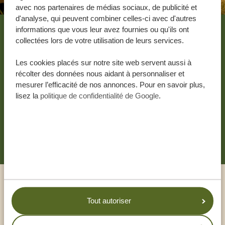
avec nos partenaires de médias sociaux, de publicité et
d'analyse, qui peuvent combiner celles-ci avec d'autres
informations que vous leur avez fournies ou qu'ils ont
La création du voyage de
collectées lors de votre utilisation de leurs services.
vos rêves, c'est par ici.
Les cookies placés sur notre site web servent aussi à
récolter des données nous aidant à personnaliser et
mesurer l’efficacité de nos annonces. Pour en savoir plus,
DEVIS GRATUIT, SANS AUCUNE OBLIGATION
lisez la
politique de confidentialité de Google
.
RECEVOIR UNE OFFRE SUR MESURE
Appeler un expert
Tout autoriser
NOS SPÉCIALISTES SONT LÀ POUR VOUS