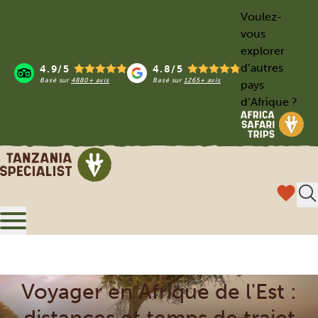
Voulez-
vous
explorer
d’autres
4.9/5
4.8/5
Basé sur
4880+ avis
Basé sur
1265+ avis
pays
d’Afrique ?
Tanzania Specialist
Menu / Fermer
Voyager en Afrique de l'Est :
distances et temps de trajet