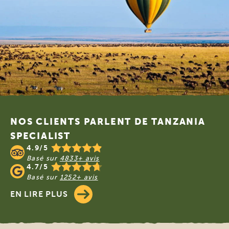
Footer
NOS CLIENTS PARLENT DE TANZANIA
SPECIALIST
4.9/5
Basé sur
4833+ avis
4.7/5
Basé sur
1252+ avis
EN LIRE PLUS