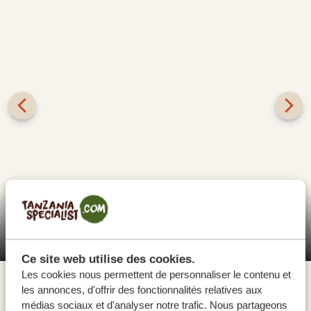
Le parc national de Nyerere est un immense et
magnifique parc national situé dans le sud de la
Vol pour le parc national de Nyerere et
Tanzanie. Il abrite une rivière, une jungle et un grand
l'aventure commence !
nombre d'animaux tels que des lions, des léopards, des
Ce site web utilise des cookies.
hippopotames, des crocodiles, des girafes masaï, et
Les cookies nous permettent de personnaliser le contenu et
même quelques rhinocéros noirs et lycaons. Depuis
les annonces, d'offrir des fonctionnalités relatives aux
médias sociaux et d'analyser notre trafic. Nous partageons
Dar Es Salaam, vous vous envolerez vers ce parc