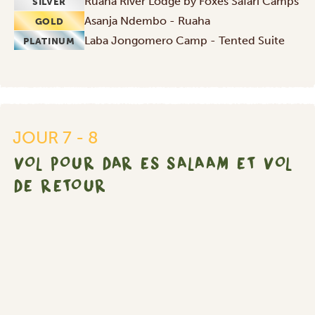
Ruaha River Lodge by Foxes Safari Camps
SILVER
Asanja Ndembo - Ruaha
GOLD
Laba Jongomero Camp - Tented Suite
PLATINUM
Vol
pour
Dar
Es
Salaam
JOUR 7 - 8
et
vol
VOL POUR DAR ES SALAAM ET VOL
de
DE RETOUR
retour