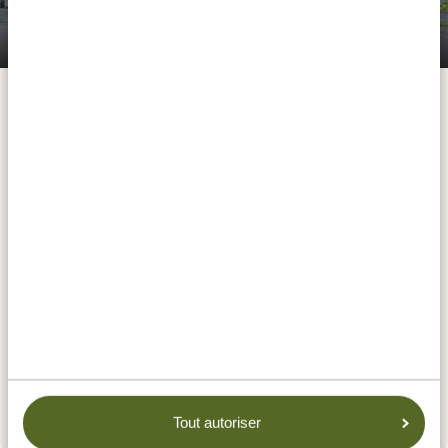
Safari en bateau au parc national de Nyerere
aventures ! Depuis le bateau, vous pourrez observer de
- journée entière
nombreux animaux qui viennent s'abreuver sur les
rives de la rivière et des lacs voisins. Très souvent, on y
trouve des girafes, des impalas, des robes à croissant,
des koudous et des phacochères. Parfois, on peut
aussi voir des éléphants qui se baignent ou des
crocodiles, sans oublier les nombreuses espèces
d'oiseaux qui chantent. L'excursion comprend un
déjeuner pique-nique sur les rives de l'un des lacs.
HÉBERGEMENTS:
Selous River Camp
SILVER
Rufiji River Camp by Foxes Safari Camps
GOLD
Serena Mivumo River Lodge
PLATINUM
Tout autoriser