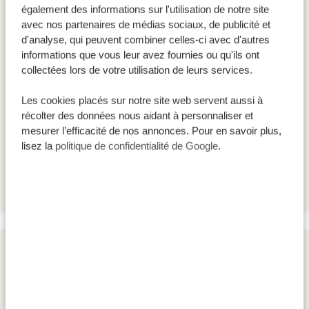
également des informations sur l'utilisation de notre site
extraordinaire, où vous pourrez faire des safaris en
avec nos partenaires de médias sociaux, de publicité et
voiture, en bateau ou à pied. La rivière Rufiji, qui
d'analyse, qui peuvent combiner celles-ci avec d'autres
informations que vous leur avez fournies ou qu'ils ont
traverse tout le parc, et les immenses gorges de
collectées lors de votre utilisation de leurs services.
Stiegler sont des attractions à ne pas manquer !
HÉBERGEMENTS:
Les cookies placés sur notre site web servent aussi à
récolter des données nous aidant à personnaliser et
Selous River Camp
SILVER
mesurer l’efficacité de nos annonces. Pour en savoir plus,
lisez la
politique de confidentialité de Google
.
Rufiji River Camp by Foxes Safari Camps
GOLD
Serena Mivumo River Lodge
PLATINUM
JOUR 3
SAFARI EN BATEAU AU PARC
NATIONAL DE NYERERE -