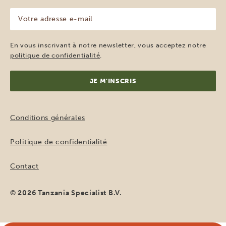
(Nécessaire)
Votre
adresse
e-
mail
En vous inscrivant à notre newsletter, vous acceptez notre
(Nécessaire)
politique de confidentialité
.
Conditions générales
Politique de confidentialité
Contact
© 2026 Tanzania Specialist B.V.