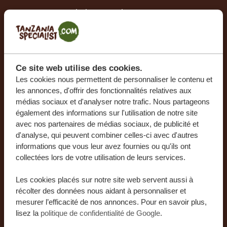
Novembre multiplie les options, des tentes de luxe
au Serengeti aux lodges pleins de charme dans le
Tarangire. Le confort est au rendez-vous et les tarifs
sont souvent plus abordables que pendant la haute
saison.
Ce site web utilise des cookies.
Les cookies nous permettent de personnaliser le contenu et
les annonces, d'offrir des fonctionnalités relatives aux
médias sociaux et d'analyser notre trafic. Nous partageons
Hébergement
également des informations sur l'utilisation de notre site
avec nos partenaires de médias sociaux, de publicité et
d'analyse, qui peuvent combiner celles-ci avec d'autres
informations que vous leur avez fournies ou qu'ils ont
collectées lors de votre utilisation de leurs services.
Les cookies placés sur notre site web servent aussi à
SALINERO SERENGETI TENTED
récolter des données nous aidant à personnaliser et
LODGE
mesurer l’efficacité de nos annonces. Pour en savoir plus,
lisez la
politique de confidentialité de Google
.